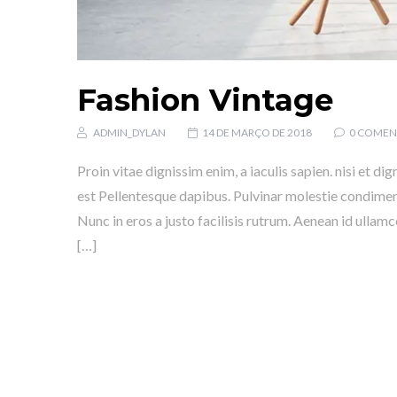
Fashion Vintage
ADMIN_DYLAN
14 DE MARÇO DE 2018
0 COMEN
Proin vitae dignissim enim, a iaculis sapien. nisi et di
est Pellentesque dapibus. Pulvinar molestie condiment
Nunc in eros a justo facilisis rutrum. Aenean id ullam
[…]