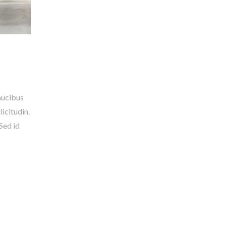
faucibus
icitudin.
Sed id