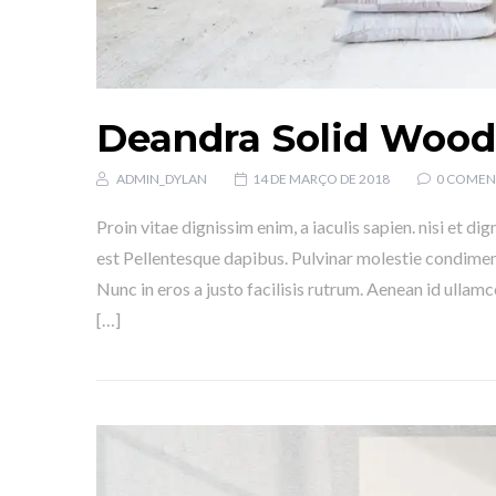
Deandra Solid Wood
ADMIN_DYLAN
14 DE MARÇO DE 2018
0 COMEN
Proin vitae dignissim enim, a iaculis sapien. nisi et di
est Pellentesque dapibus. Pulvinar molestie condiment
Nunc in eros a justo facilisis rutrum. Aenean id ullam
[…]