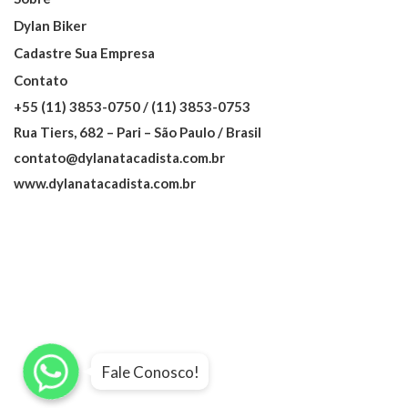
Dylan Biker
Cadastre Sua Empresa
Contato
+55 (11) 3853-0750 / (11) 3853-0753
Rua Tiers, 682 – Pari – São Paulo / Brasil
contato@dylanatacadista.com.br
www.dylanatacadista.com.br
WhatsApp
WhatsApp
WhatsApp
Fale Conosco!