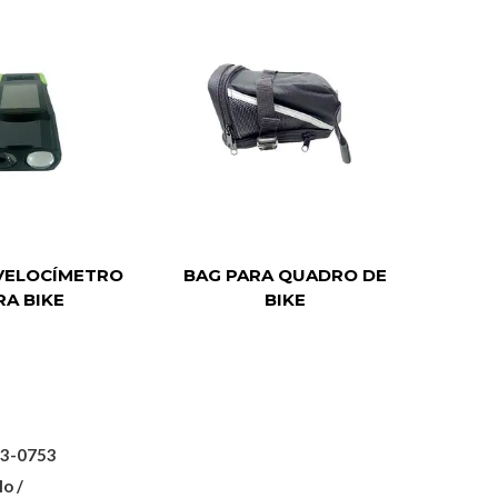
 VELOCÍMETRO
BAG PARA QUADRO DE
ALMO
RA BIKE
BIKE
53-0753
lo /