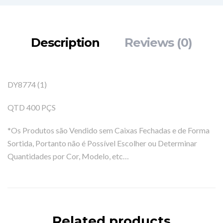
Description
Reviews (0)
DY8774 (1)
QTD 400 PÇS
*Os Produtos são Vendido sem Caixas Fechadas e de Forma
Sortida, Portanto não é Possível Escolher ou Determinar
Quantidades por Cor, Modelo, etc…
Related products