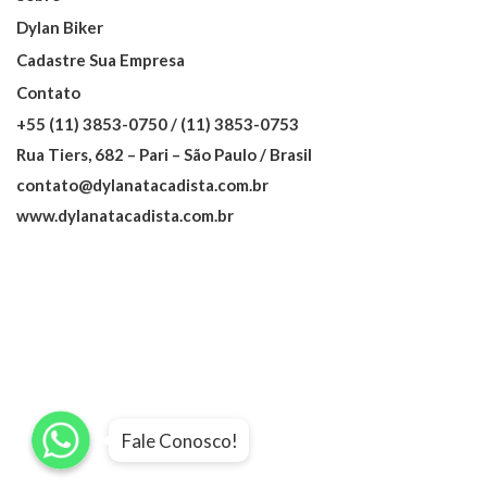
Dylan Biker
Cadastre Sua Empresa
Contato
+55 (11) 3853-0750 / (11) 3853-0753
Rua Tiers, 682 – Pari – São Paulo / Brasil
contato@dylanatacadista.com.br
www.dylanatacadista.com.br
WhatsApp
WhatsApp
WhatsApp
Fale Conosco!